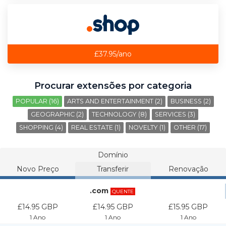
£37.95/ano
Procurar extensões por categoria
POPULAR (16)
ARTS AND ENTERTAINMENT (2)
BUSINESS (2)
GEOGRAPHIC (2)
TECHNOLOGY (8)
SERVICES (3)
SHOPPING (4)
REAL ESTATE (1)
NOVELTY (1)
OTHER (17)
Domínio
Novo Preço
Transferir
Renovação
.com
QUENTE
£14.95 GBP
£14.95 GBP
£15.95 GBP
1 Ano
1 Ano
1 Ano