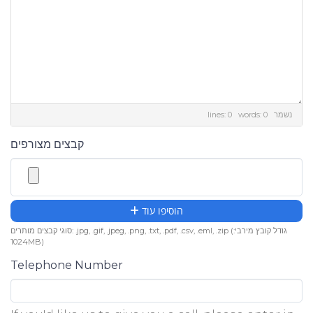
lines: 0 words: 0
נשמר
קבצים מצורפים
הוסיפו עוד
סוגי קבצים מותרים: .jpg, .gif, .jpeg, .png, .txt, .pdf, .csv, .eml, .zip (גודל קובץ מירבי:
1024MB)
Telephone Number