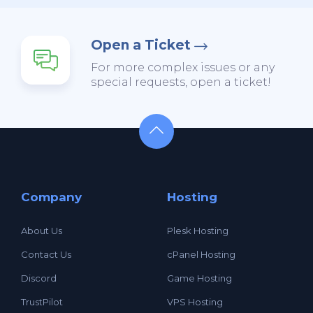
Open a Ticket
For more complex issues or any
special requests, open a ticket!
Company
Hosting
About Us
Plesk Hosting
Contact Us
cPanel Hosting
Discord
Game Hosting
TrustPilot
VPS Hosting